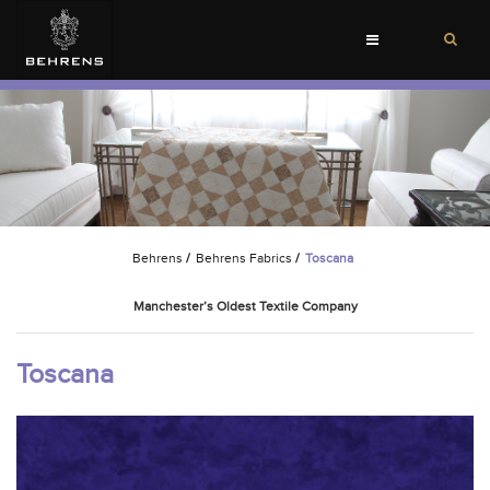
Toggle
navigation
Behrens
/
Behrens Fabrics
/
Toscana
Manchester’s Oldest Textile Company
Toscana