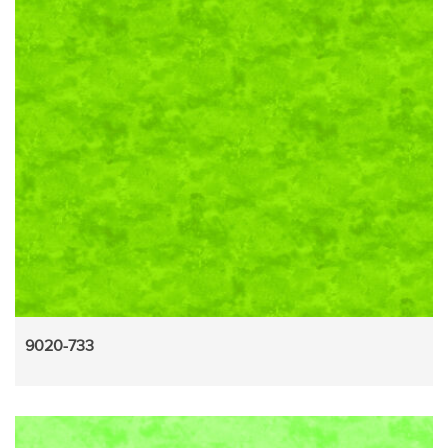
9020-733