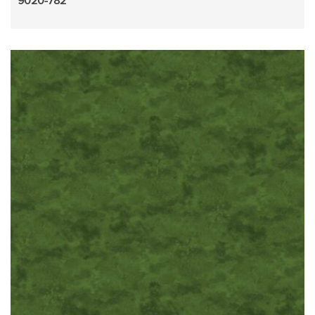
9020-782