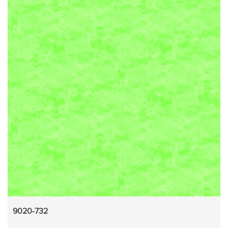
9020-732