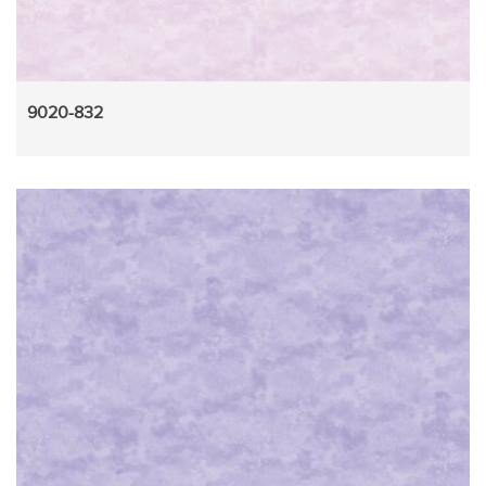
9020-832